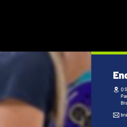
En
Q 
Pa
Bra
br