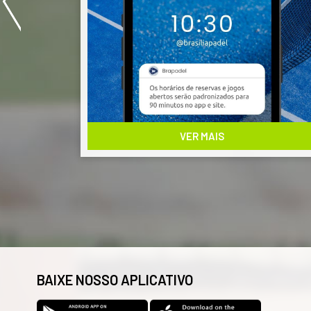
desocupados.
Os interessados em reservar por 60 ou 120
minutos devem entrar em contato no
Whatsapp
(61) 3201-3104
para fazer a
reserva.
Obrigada.
Valentine Braga
VER MAIS
BAIXE NOSSO APLICATIVO