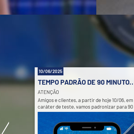
10/06/2025
TEMPO PADRÃO DE 90 MINUTOS PARA RESERVAS E
ATENÇÃO
Amigos e clientes, a partir de hoje 10/06, em
caráter de teste, vamos padronizar para 90
minutos as reservas de quadra e de jogos
abertos feitas pelo app ou site. O objetivo é
melhorar a ocupação das quadras e permiti
maior número de jodos, sem intervalos