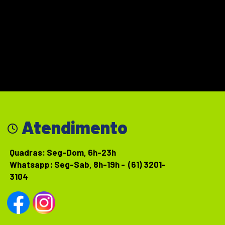
Atendimento
Quadras: Seg-Dom, 6h-23h
Whatsapp: Seg-Sab, 8h-19h - (61) 3201-
3104