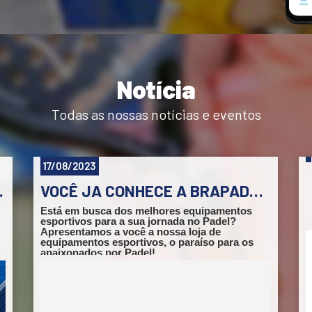
Notícia
Todas as nossas notícias e eventos
17/08/2023
 JOGOS ABERTOS
VOCÊ JA CONHECE A BRAPADEL STORE?
Está em busca dos melhores equipamentos
esportivos para a sua jornada no Padel?
Apresentamos a você a nossa loja de
equipamentos esportivos, o paraíso para os
apaixonados por Padel!
Explore a nossa ampla seleção de produtos de
alta qualidade, incluindo raquetes de marcas
renomadas como Head e Robin Soderling,
r
bolas que proporcionam melhor desempenho,
grips que garantem a pegada perfeita, roupas