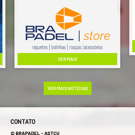
confortáveis e estilosas, meias projetadas para
maximizar o seu conforto e uma variedade de
acessórios essenciais para aprimorar o seu
jogo.
Revendemos marcas nacionais e
internacionais, como Compass, Robin
Soderling, Go Padel, Kwin e Odea, oferecendo
a você uma variedade de escolhas para atender
às suas necessidades específicas.
Explore o nosso catálogo de produtos! Clique
aqui
para acessar!
VER MAIS
Se você tiver alguma dúvida ou quiser saber
mais sobre nossos produtos, não hesite em
entrar em contato conosco. Estamos aqui para
ajudar e orientar você em sua jornada
esportiva.
VER MAIS NOTÍCIAS
Valentine (61) 98157-3691
CONTATO
© BRAPADEL - ASTCU